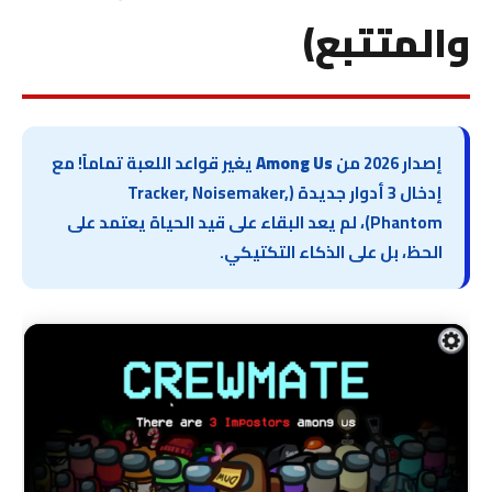
والمتتبع)
إصدار 2026 من
Among Us
يغير قواعد اللعبة تماماً! مع
إدخال 3 أدوار جديدة (Tracker, Noisemaker,
Phantom)، لم يعد البقاء على قيد الحياة يعتمد على
الحظ، بل على الذكاء التكتيكي.