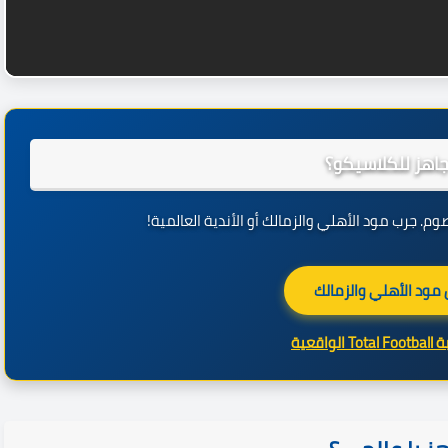
جاهز للكلاسيكو؟
وم. جرب مود الأهلي والزمالك أو الأندية العالمية!
مود الأهلي والزمالك
لواقعية