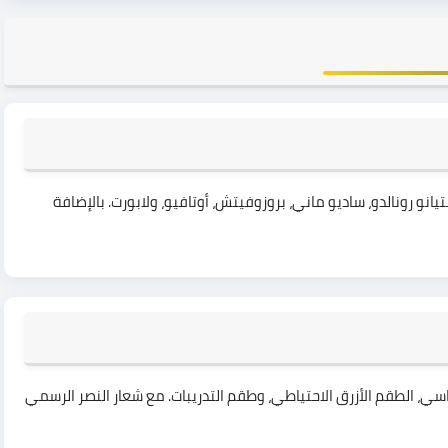
يانو رونالدو، ساديو ماني، بروزوفيتش، أوتافيو، ولابورت. بالإضافة
 (4K): الطقم الأصفر الأساسي، الطقم الأزرق الاحتياطي، وطقم التدريبات. مع شعار النصر الرسمي