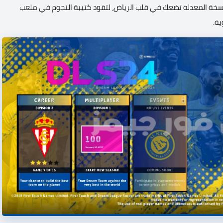
ك مع مود "العالمي" في لعبة DLS. هذه النسخة المعدلة تضعك في قلب الرياض، لتقود كتيبة النجوم في ملعب
ية.